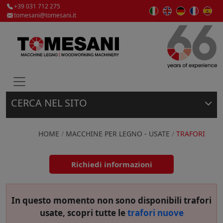
+39 031 712 275
tomesani@tomesani.it
CERCA NEL SITO
Macchine per la lavorazione del legno e materie
plastiche, nuove e usate delle migliori marche.
HOME
/
MACCHINE PER LEGNO - USATE
/
TRAFORI
Usato
Richiedi informazioni
Nuovo
In questo momento non sono disponibili
trafori
usate, scopri tutte le
trafori nuove