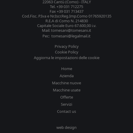
22063 Cantù (Como) - ITALY
Tel. +39 031 712275
Fax +39 031 713437
Cod.Fisc. P.Iva e Nr.Iscr.Reg.Imp.Como 01765920135
R.E.A di Como N. 214830
Capitale Sociale Euro 67.600,00 i.v.
Mail: tomesani@tomesani.it
Pec: tomesani@legalmail.it
Privacy Policy
Cookie Policy
Aggiorna le impostazioni delle cookie
Home
Azienda
Macchine nuove
Macchine usate
Offerte
Servizi
Contact us
web design