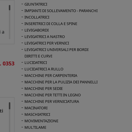
 di
GIUNTATRICI
no
IMPIANTI DI SOLLEVAMENTO - PARANCHI
INCOLLATRICI
INSERITRICI DI COLLA E SPINE
LEVIGABORDI
i a
LEVIGATRICI A NASTRO
LEVIGATRICI PER VERNICI
LEVIGATRICI UNIVERSALI PER BORDI
DIRITTI E CURVI
. 0353
LUCIDATRICI
LUCIDATRICI A RULLO
MACCHINE PER CARPENTERIA
MACCHINE PER LA PULIZIA DEI PANNELLI
ben
ari
MACCHINE PER SEDIE
oft
MACCHINE PER TETTI IN LEGNO
e
MACCHINE PER VERNICIATURA
del
MACINATORI
ti
MASCHIATRICI
l
MOVIMENTAZIONE
MULTILAME