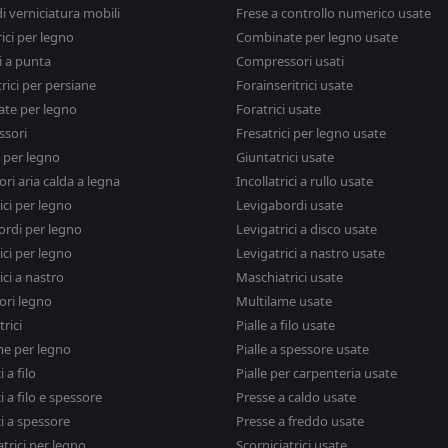
i verniciatura mobili
Frese a controllo numerico usate
rici per legno
Combinate per legno usate
i a punta
Compressori usati
rici per persiane
Forainseritrici usate
te per legno
Foratrici usate
sori
Fresatrici per legno usate
i per legno
Giuntatrici usate
ri aria calda a legna
Incollatrici a rullo usate
rici per legno
Levigabordi usate
ordi per legno
Levigatrici a disco usate
ici per legno
Levigatrici a nastro usate
ici a nastro
Maschiatrici usate
ori legno
Multilame usate
rici
Pialle a filo usate
me per legno
Pialle a spessore usate
i a filo
Pialle per carpenteria usate
ci a filo e spessore
Presse a caldo usate
ci a spessore
Presse a freddo usate
atrici per legno
Scorniciatrici usate