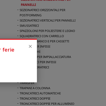
PANNELLI
SEZIONATRICI ORIZZONTALI PER
POSTFORMING
SEZIONATRICI VERTICALI PER PANNELLI
SMUSSATRICI
SPAZZOLONI PER POLIESTERE E LEGNO
SQUADRATRICI CON CARRELLO
STRETTOI A BANCO E PER CASSETTI
STRETTOI PER INFISSI
 ferie
TAGLIAPACCHI
TAGLIERINE PER IMPIALLACCIATURA
TENONATRICI PER INFISSI
TENOSQUADRATRICI
TORNI
TOUPIE
TRANSFER
TRAPANI A COLONNA
TRONCATRICI AUTOMATICHE
TRONCATRICI DOPPIE
TRONCATRICI DOPPIE PER ALLUMINIO