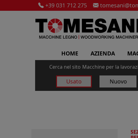
+39 031 712 275
tomesani@tom
HOME
AZIENDA
MA
Cerca nel sito
Macchine per la lavorazi
Usato
Nuovo
SE
PE