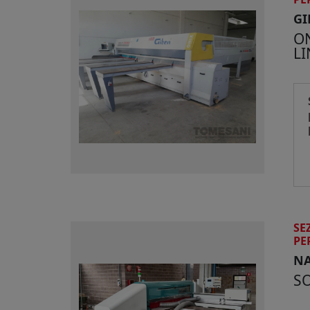
GI
ON
LI
SE
PE
NA
SO