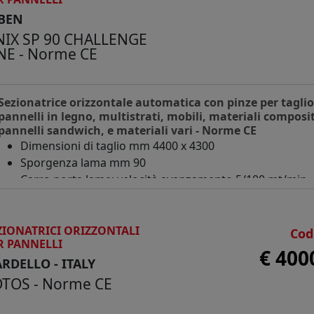
BEN
IX SP 90 CHALLENGE
NE - Norme CE
Sezionatrice orizzontale automatica con pinze per taglio
pannelli in legno, multistrati, mobili, materiali composit
pannelli sandwich, e materiali vari - Norme CE
Dimensioni di taglio mm 4400 x 4300
Sporgenza lama mm 90
Carro porta lame: velocità avanzamento 5/100 mt/min -
velocità ritorno 100 mt/min
Lama principale diametro mm 350 - Motore Hp 12,5
Lama incisore diametro mm 180 - Motore Hp 2
ZIONATRICI ORIZZONTALI
Cod
R PANNELLI
Spintore: velocità avanzamento 1/25 mt/min - velocità
€ 400
RDELLO - ITALY
ritorno 60 mt/min
Carico frontale del pacco di pannelli e spintore con pin
TOS - Norme CE
N° 3 piani anteriori a velo d'aria