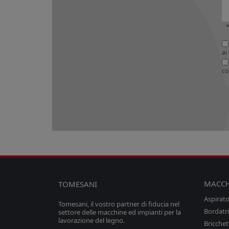
*
ai
co
MACCH
TOMESANI
Aspirator
Tomesani, il vostro partner di fiducia nel
Bordatri
settore delle macchine ed impianti per la
lavorazione del legno.
Bricchet