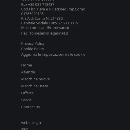
Fax +39 031 713437
Cod.Fisc. P.Iva e Nr.Iscr.Reg.Imp.Como
01765920135
R.E.A di Como N. 214830
Capitale Sociale Euro 67.600,00 i.v.
Mail: tomesani@tomesani.it
Pec: tomesani@legalmail.it
Privacy Policy
Cookie Policy
Aggiorna le impostazioni delle cookie
Home
Azienda
Macchine nuove
Macchine usate
Offerte
Servizi
Contact us
web design
SEO