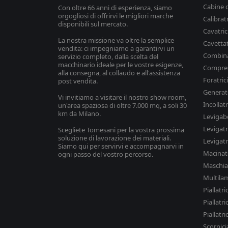
Cabine d
Con oltre 66 anni di esperienza, siamo
orgogliosi di offrirvi le migliori marche
Calibrat
disponibili sul mercato.
Cavatric
La nostra missione va oltre la semplice
Cavettat
vendita: ci impegniamo a garantirvi un
Combina
servizio completo, dalla scelta del
macchinario ideale per le vostre esigenze,
Compres
alla consegna, al collaudo e all'assistenza
Foratric
post vendita.
Generato
Vi invitiamo a visitare il nostro show room,
Incollat
un'area spaziosa di oltre 7.000 mq, a soli 30
km da Milano.
Levigab
Levigatr
Scegliete Tomesani per la vostra prossima
soluzione di lavorazione dei materiali.
Levigatr
Siamo qui per servirvi e accompagnarvi in
Macinat
ogni passo del vostro percorso.
Maschiat
Multila
Piallatric
Piallatri
Piallatri
Scornici