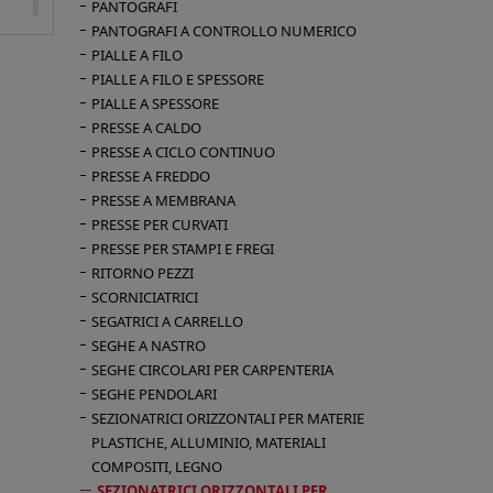
PANTOGRAFI
PANTOGRAFI A CONTROLLO NUMERICO
PIALLE A FILO
PIALLE A FILO E SPESSORE
PIALLE A SPESSORE
del
PRESSE A CALDO
PRESSE A CICLO CONTINUO
PRESSE A FREDDO
0 h
PRESSE A MEMBRANA
PRESSE PER CURVATI
PRESSE PER STAMPI E FREGI
,5
RITORNO PEZZI
i
SCORNICIATRICI
SEGATRICI A CARRELLO
SEGHE A NASTRO
SEGHE CIRCOLARI PER CARPENTERIA
SEGHE PENDOLARI
SEZIONATRICI ORIZZONTALI PER MATERIE
PLASTICHE, ALLUMINIO, MATERIALI
COMPOSITI, LEGNO
SEZIONATRICI ORIZZONTALI PER