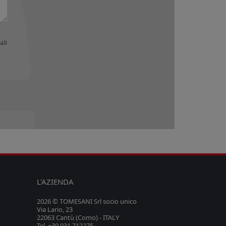
ali
i
L'AZIENDA
2026 © TOMESANI Srl socio unico
Via Lario, 23
22063 Cantù (Como) - ITALY
Tel. +39 031 712275