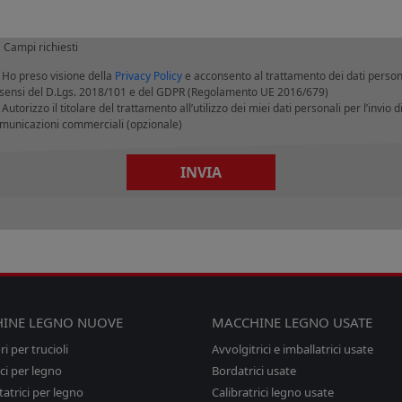
 Campi richiesti
Ho preso visione della
Privacy Policy
e acconsento al trattamento dei dati person
 sensi del D.Lgs. 2018/101 e del GDPR (Regolamento UE 2016/679)
Autorizzo il titolare del trattamento all’utilizzo dei miei dati personali per l’invio d
municazioni commerciali (opzionale)
INVIA
INE LEGNO NUOVE
MACCHINE LEGNO USATE
i per trucioli
Avvolgitrici e imballatrici usate
ci per legno
Bordatrici usate
tatrici per legno
Calibratrici legno usate