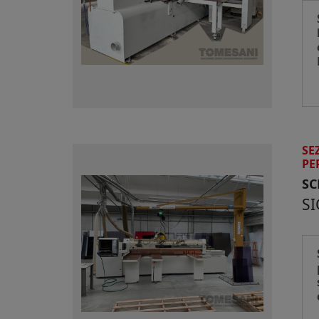
SE
PE
S
SI