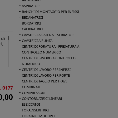
ANUBATRICI
ASPIRATORI
BANCHI DI MONTAGGIO PER INFISSI
BEDANATRICI
BORDATRICI
CALIBRATRICI
CAVATRICI A CATENA E SERRATURE
 di
CAVATRICI A PUNTA
i,
CENTRI DI FORATURA - FRESATURA A
CONTROLLO NUMERICO
CENTRI DI LAVORO A CONTROLLO
NUMERICO
CENTRI DI LAVORO PER INFISSI
CENTRI DI LAVORO PER PORTE
CENTRI DI TAGLIO PER TRAVI
. 0177
COMBINATE
COMPRESSORI
0,00
CONTORNATRICI LINEARI
ESSICCATOI
ze
FORAINSERITRICI
FORATRICI MULTIPLE