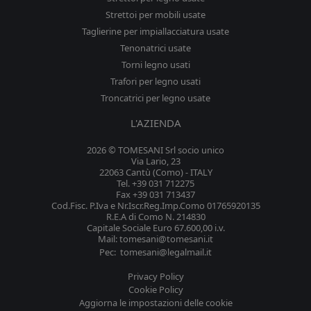
Strettoi per mobili usate
Taglierine per impiallacciatura usate
Tenonatrici usate
Torni legno usati
Trafori per legno usati
Troncatrici per legno usate
L'AZIENDA
2026 © TOMESANI Srl socio unico
Via Lario, 23
22063 Cantù (Como) - ITALY
Tel. +39 031 712275
Fax +39 031 713437
Cod.Fisc. P.Iva e Nr.Iscr.Reg.Imp.Como 01765920135
R.E.A di Como N. 214830
Capitale Sociale Euro 67.600,00 i.v.
Mail: tomesani@tomesani.it
Pec: tomesani@legalmail.it
Privacy Policy
Cookie Policy
Aggiorna le impostazioni delle cookie