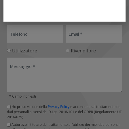
Utilizzatore
Rivenditore
* Campi richiesti
Ho preso visione della
Privacy Policy
e acconsento al trattamento dei
dati personali ai sensi del D.Lgs. 2018/101 e del GDPR (Regolamento UE
2016/679)
Autorizzo il titolare del trattamento all’utilizzo dei miei dati personali