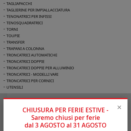
TAGLIAPACCHI
TAGLIERINE PER IMPIALLACCIATURA
TENONATRICI PER INFISSI
TENOSQUADRATRICI
TORNI
TOUPIE
TRANSFER
TRAPANI A COLONNA
TRONCATRICI AUTOMATICHE
TRONCATRICI DOPPIE
TRONCATRICI DOPPIE PER ALLUMINIO
TRONCATRICI - MODELLI VARI
TRONCATRICI PER CORNICI
UTENSILI
Richiesta informazioni
CHIUSURA PER FERIE ESTIVE -
Saremo chiusi per ferie
dal 3 AGOSTO al 31 AGOSTO