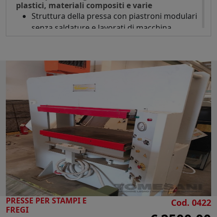
plastici, materiali compositi e varie
Struttura della pressa con piastroni modulari
senza saldature e lavorati di macchina
utensile
Impianto oleodinamico a preriempimento dei
pistoni per una rapida apertura e chiusura
del piano
Dimensioni piani in acciaio massiccio mm
1600 x 500 - Spessore mm 60 con resistenze
elettriche - Temperatura max 260°
N° 3 pistoni diametro mm 240
Pressione kg/cm2 56
Spinta Tonn 450
Fotocellule di sicurezza
Centralina oleodinamica Kw 7,5
Potenza assorbita piastre riscaldanti 31 Kw
Quadro comandi con manometro
PRESSE PER STAMPI E
regolazione pressione - Temporizzatore
Cod. 0422
FREGI
apertura piano - Teletermometro regolazione