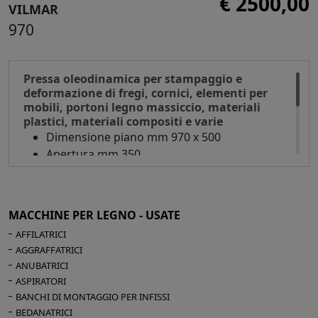
€ 2500,00
VILMAR
temperatura piano superiore -
970
Teletermometro regolazione temperatura
piano inferiore - Pulsanti apertura/chiusura
piano - Pulsante emergenza
Pressa oleodinamica per stampaggio e
Dimensioni d'ingombro mm 2250 x 1700 x
deformazione di fregi, cornici, elementi per
3300 h
mobili, portoni legno massiccio, materiali
Peso kg 9000
plastici, materiali compositi e varie
Dimensione piano mm 970 x 500
Apertura mm 350
N° 3 pistoni
Centralina oleodinamica
Dimensioni d'ingombro mm 1630 x 1300 x
MACCHINE PER LEGNO - USATE
2100 h
AFFILATRICI
AGGRAFFATRICI
Da revisionare
ANUBATRICI
ASPIRATORI
BANCHI DI MONTAGGIO PER INFISSI
BEDANATRICI