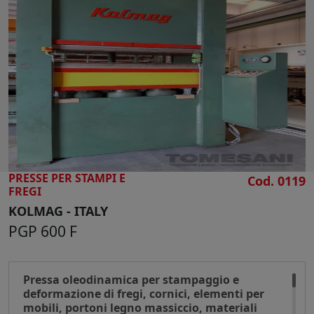
CERCA
PRESSE PER STAMPI E
Cod. 0119
FREGI
KOLMAG - ITALY
PGP 600 F
Pressa oleodinamica per stampaggio e
deformazione di fregi, cornici, elementi per
mobili, portoni legno massiccio, materiali