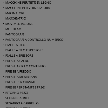
L’acqua di condensa che si deposita sul fondo
MACCHINE PER TETTI IN LEGNO
dell’autoclave viene periodicamente espulsa
MACCHINE PER VERNICIATURA
MACINATORI
per mantenere costanti le condizioni
MASCHIATRICI
ambientali.
MOVIMENTAZIONE
MULTILAME
Dati tecnici:
PANTOGRAFI
Capacità m³ 0,7
PANTOGRAFI A CONTROLLO NUMERICO
Potenza elettrica assorbita 0,95 Kw/h
PIALLE A FILO
Autoclave: in acciaio inox per l’essiccazione di
PIALLE A FILO E SPESSORE
legni contenenti agenti corrosivi (rovere,
PIALLE A SPESSORE
castagno, ecc.)
PRESSE A CALDO
Rivestimento coibentante in materiale
PRESSE A CICLO CONTINUO
isolante
PRESSE A FREDDO
PRESSE A MEMBRANA
Apertura a guscio con pistoni pneumatici
PRESSE PER CURVATI
Quadro elettrico di comando con
PRESSE PER STAMPI E FREGI
microprocessore per la conduzione in
RITORNO PEZZI
automatico dell’essiccazione e del suo
SCORNICIATRICI
arresto
SEGATRICI A CARRELLO
Sonde controllo umidità di un elemento