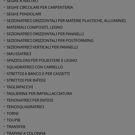
SEGHE A NASTRO
campione
SEGHE CIRCOLARI PER CARPENTERIA
Scarico automatico dell’acqua di condensa
SEGHE PENDOLARI
N° 6 Piastre elettriche riscaldanti in alluminio
SEZIONATRICI ORIZZONTALI PER MATERIE PLASTICHE, ALLUMINIO,
Pompa a vuoto lubrificata ad olio
MATERIALI COMPOSITI, LEGNO
Potenza elettrica installata Kw 3,6
SEZIONATRICI ORIZZONTALI PER PANNELLI
SEZIONATRICI ORIZZONTALI PER POSTFORMING
Dimensioni d'ingombro mm 5900 x 800 x
SEZIONATRICI VERTICALI PER PANNELLI
1200 h
SMUSSATRICI
Peso kg 500
SPAZZOLONI PER POLIESTERE E LEGNO
SQUADRATRICI CON CARRELLO
Manuale uso e manutenzione incluso
STRETTOI A BANCO E PER CASSETTI
STRETTOI PER INFISSI
TAGLIAPACCHI
TAGLIERINE PER IMPIALLACCIATURA
TENONATRICI PER INFISSI
TENOSQUADRATRICI
TORNI
TOUPIE
TRANSFER
TRAPANI A COLONNA