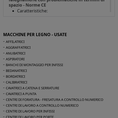
spazio - Norme CE
Caratteristiche:
L’apertura verticale consente di sfruttare la
lunghezza dell’autoclave senza dover
estrarre il carrello, riducendo notevolmente
MACCHINE PER LEGNO - USATE
gli ingombri
AFFILATRICI
Gli impianti di essiccazione sottovuoto ESC
AGGRAFFATRICI
ad apertura verticale funzionano a basse
ANUBATRICI
temperature e permettono l’evaporazione
ASPIRATORI
dell’acqua contenuta nel legname da trattare
BANCHI DI MONTAGGIO PER INFISSI
senza sottoporlo a sbalzi termici che
BEDANATRICI
possono causare fessurazioni e
BORDATRICI
deformazioni
CALIBRATRICI
L’acqua evaporata che rimane in sospensione
CAVATRICI A CATENA E SERRATURE
nel contenitore mantiene continuamente
CAVATRICI A PUNTA
umidificate le superfici del materiale in
CENTRI DI FORATURA - FRESATURA A CONTROLLO NUMERICO
essiccazione, evitando in tal modo il formarsi
CENTRI DI LAVORO A CONTROLLO NUMERICO
CENTRI DI LAVORO PER INFISSI
delle piccole spaccature che si verificano
CENTRI DI LAVORO PER PORTE