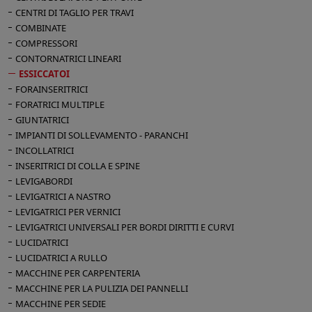
frequentemente con altri sistemi di
CENTRI DI TAGLIO PER TRAVI
essiccazione
COMBINATE
Il gradiente di umidità necessario tra
COMPRESSORI
ambiente e materiale, viene costantemente
CONTORNATRICI LINEARI
mantenuto per mezzo di un condensatore
ESSICCATOI
che fa precipitare il vapore in sospensione
FORAINSERITRICI
Il condizionamento della camera di
FORATRICI MULTIPLE
essiccazione è mantenuto in modo costante
GIUNTATRICI
e preventivamente programmato a mezzo di
IMPIANTI DI SOLLEVAMENTO - PARANCHI
sonde applicate sui circuiti di riscaldamento,
INCOLLATRICI
INSERITRICI DI COLLA E SPINE
di condensazione e sul legname
LEVIGABORDI
Questo condizionamento ambientale mette
LEVIGATRICI A NASTRO
in moto il processo di trasmigrazione
LEVIGATRICI PER VERNICI
dell’acqua attraverso le pareti cellulari del
LEVIGATRICI UNIVERSALI PER BORDI DIRITTI E CURVI
legname, dalle sue parti interne verso le
LUCIDATRICI
superfici, dalle quali l’acqua viene
LUCIDATRICI A RULLO
continuamente evaporata sino al
MACCHINE PER CARPENTERIA
raggiungimento delle condizioni di
MACCHINE PER LA PULIZIA DEI PANNELLI
essiccazione desiderate
MACCHINE PER SEDIE