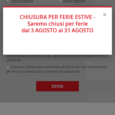
Utilizzatore
Rivenditore
CHIUSURA PER FERIE ESTIVE -
Saremo chiusi per ferie
dal 3 AGOSTO al 31 AGOSTO
* Campi richiesti
Ho preso visione della
Privacy Policy
e acconsento al trattamento dei
dati personali ai sensi del D.Lgs. 2018/101 e del GDPR (Regolamento UE
2016/679)
Autorizzo il titolare del trattamento all’utilizzo dei miei dati personali
per l’invio di comunicazioni commerciali (opzionale)
INVIA