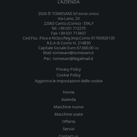
L'AZIENDA
2026 © TOMESANI Srl socio unico
Via Lario, 23
22063 Cantù (Como) - ITALY
Tel. +39 031 712275
Fax +39 031 713437
Cod.Fisc. P.Iva e Nr.Iscr.Reg.Imp.Como 01765920135
R.E.A di Como N. 214830
Capitale Sociale Euro 67.600,00 i.v.
Mail: tomesani@tomesani.it
Pec: tomesani@legalmail.it
Privacy Policy
Cookie Policy
Aggiorna le impostazioni delle cookie
Home
Azienda
Macchine nuove
Macchine usate
Offerte
Servizi
Contact us