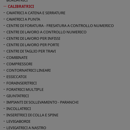
BORDATRICI
1350 x 150
CALIBRATRICI
Dimensione nastro lamellare mm 5510 x 140
CAVATRICI A CATENA E SERRATURE
Soffiatori nastri
CAVATRICI A PUNTA
Velocità avanzamento tappeto mt/min 5/25
CENTRI DI FORATURA - FRESATURA A CONTROLLO NUMERICO
Banco fisso e testata mobile per messa in
CENTRI DI LAVORO A CONTROLLO NUMERICO
linea
CENTRI DI LAVORO PER INFISSI
Soffiatori rotanti pulizia pannelli
CENTRI DI LAVORO PER PORTE
Piano a depressione
CENTRI DI TAGLIO PER TRAVI
Spazzola pulizia tappeto
COMBINATE
Rulliera in entrata
COMPRESSORI
Potenza installata Kw 32
CONTORNATRICI LINEARI
ESSICCATOI
Aria compressa 7 Atm
FORAINSERITRICI
Bocche aspirazione: n° 2 diametro mm 200 -
FORATRICI MULTIPLE
n° 2 diametro mm 150 - n° 2 diametro mm
GIUNTATRICI
100
IMPIANTI DI SOLLEVAMENTO - PARANCHI
Dimensioni d'ingombro mmm 4400 x 2500 x
INCOLLATRICI
1600 h
INSERITRICI DI COLLA E SPINE
Peso kg 5000
LEVIGABORDI
LEVIGATRICI A NASTRO