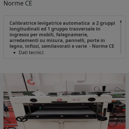
Norme CE
Peso kg 2500
Calibratrice levigatrice automatica a 2 gruppi
longitudinali ed 1 gruppo trasversale in
ingresso per mobili, falegnamerie,
arredamenti su misura, pannelli, porte in
legno, infissi, semilavorati e varie - Norme CE
Dati tecnici:
Larghezza max di lavoro mm 1350
Larghezza min di lavoro mm 52
Lunghezza minima mm 400
Altezza di lavoro min/max mm 4/170
Avanzamento tappeto con motovariatore di
velocità
Sviluppo nastri abrasivi longitudinali mm
1370 x 2620
Sviluppo nastri abrasivi trasversali mm 150 x
6550