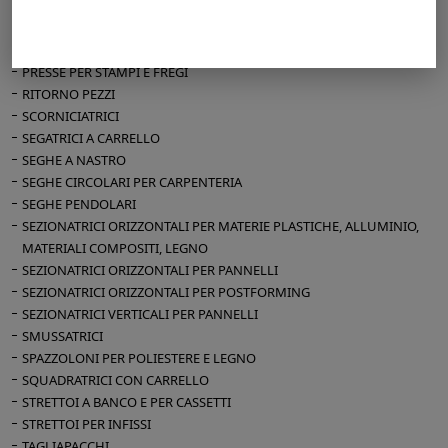
PRESSE A FREDDO
PRESSE A MEMBRANA
PRESSE PER CURVATI
PRESSE PER STAMPI E FREGI
RITORNO PEZZI
SCORNICIATRICI
SEGATRICI A CARRELLO
SEGHE A NASTRO
SEGHE CIRCOLARI PER CARPENTERIA
SEGHE PENDOLARI
SEZIONATRICI ORIZZONTALI PER MATERIE PLASTICHE, ALLUMINIO,
MATERIALI COMPOSITI, LEGNO
SEZIONATRICI ORIZZONTALI PER PANNELLI
SEZIONATRICI ORIZZONTALI PER POSTFORMING
SEZIONATRICI VERTICALI PER PANNELLI
SMUSSATRICI
SPAZZOLONI PER POLIESTERE E LEGNO
SQUADRATRICI CON CARRELLO
STRETTOI A BANCO E PER CASSETTI
STRETTOI PER INFISSI
TAGLIAPACCHI