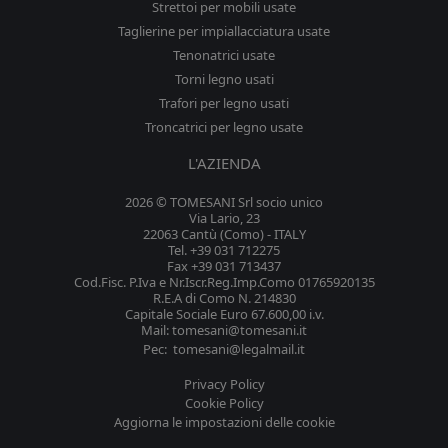
Strettoi per mobili usate
Taglierine per impiallacciatura usate
Tenonatrici usate
Torni legno usati
Trafori per legno usati
Troncatrici per legno usate
L'AZIENDA
2026 © TOMESANI Srl socio unico
Via Lario, 23
22063 Cantù (Como) - ITALY
Tel. +39 031 712275
Fax +39 031 713437
Cod.Fisc. P.Iva e Nr.Iscr.Reg.Imp.Como 01765920135
R.E.A di Como N. 214830
Capitale Sociale Euro 67.600,00 i.v.
Mail: tomesani@tomesani.it
Pec: tomesani@legalmail.it
Privacy Policy
Cookie Policy
Aggiorna le impostazioni delle cookie