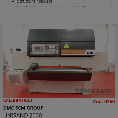
Struttura robusta
Larghezza di lavoro max mm 1200
Altezza max di lavoro mm 170
Dimensione nastri mm 2200 x 1250
1° Gruppo Rullo Calibratore in gomma -
Diametro mm 220 - Staffe di pressione tenuta
pezzi regolabili - Motore Hp 20
2° Gruppo Tampone Finitore con pressione
regolabile - Motore Hp 10
Soffiatori pulizia nastri
Variatore velocità avanzamento tappeto da
3,5 a 17,5 mt/min
Piano a depressione - Motore Hp 7,5
Sollevamento automatico del piano
Posizionatore automatico del piano
N° 2 bocche aspirazione diametro mm 200
CALIBRATRICI
Cod. 0260
Pressione esercizio 7 bar
DMC SCM GROUP
Dimensioni d'ingombro mm 1900 x 1800 x
UNISAND 2000 -
2100 h