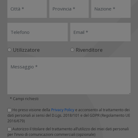
Utilizzatore
Rivenditore
* Campi richiesti
Ho preso visione della
Privacy Policy
e acconsento al trattamento dei
dati personali ai sensi del D.Lgs. 2018/101 e del GDPR (Regolamento UE
2016/679)
Autorizzo il titolare del trattamento all’utilizzo dei miei dati personali
per l’invio di comunicazioni commerciali (opzionale)