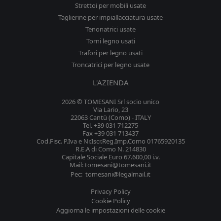
Strettoi per mobili usate
Taglierine per impiallacciatura usate
Tenonatrici usate
Torni legno usati
Trafori per legno usati
Troncatrici per legno usate
L'AZIENDA
2026 © TOMESANI Srl socio unico
Via Lario, 23
22063 Cantù (Como) - ITALY
Tel. +39 031 712275
Fax +39 031 713437
Cod.Fisc. P.Iva e Nr.Iscr.Reg.Imp.Como 01765920135
R.E.A di Como N. 214830
Capitale Sociale Euro 67.600,00 i.v.
Mail: tomesani@tomesani.it
Pec: tomesani@legalmail.it
Privacy Policy
Cookie Policy
Aggiorna le impostazioni delle cookie