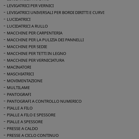
x 1600 x 1600 h
LEVIGATRICI PER VERNICI
Peso kg 1650
LEVIGATRICI UNIVERSALI PER BORDI DIRITTI E CURVI
Dimensioni d'ingombro quadro elettrico mm
LUCIDATRICI
LUCIDATRICI A RULLO
1050 x 550 x 1100 h
MACCHINE PER CARPENTERIA
Peso kg 390
MACCHINE PER LA PULIZIA DEI PANNELLI
MACCHINE PER SEDIE
MACCHINE PER TETTI IN LEGNO
MACCHINE PER VERNICIATURA
MACINATORI
MASCHIATRICI
MOVIMENTAZIONE
MULTILAME
PANTOGRAFI
PANTOGRAFI A CONTROLLO NUMERICO
PIALLE A FILO
PIALLE A FILO E SPESSORE
PIALLE A SPESSORE
PRESSE A CALDO
PRESSE A CICLO CONTINUO