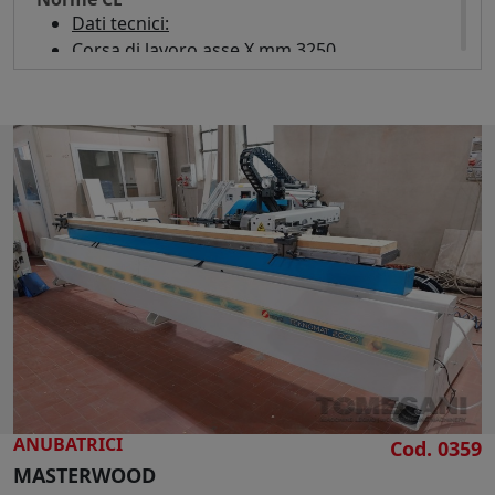
Dati tecnici:
Corsa di lavoro asse X mm 3250
Corsa di lavoro asse Y con fresa a 90 gradi
mm 130
Corsa di lavoro asse Z con fresa a 0 gradi mm
290
Corsa di lavoro asse Z con fresa a 90 gradi
mm 175
Velocità di lavoro asse X mt/min 40
Velocità di lavoro asse Y mt/min 30
Velocità di lavoro asse Z mt/min 30
Gruppo anubatrice:
Maschio/Femmina
Inverter regolazione velocità
Tastatore
ANUBATRICI
Pinza portautensili ER 25
Cod. 0359
MASTERWOOD
Potenza elettromandrino foratore testa