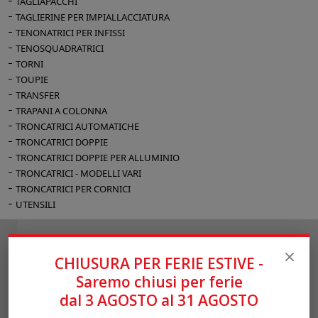
TAGLIAPACCHI
TAGLIERINE PER IMPIALLACCIATURA
TENONATRICI PER INFISSI
TENOSQUADRATRICI
TORNI
TOUPIE
TRANSFER
TRAPANI A COLONNA
TRONCATRICI AUTOMATICHE
TRONCATRICI DOPPIE
TRONCATRICI DOPPIE PER ALLUMINIO
TRONCATRICI - MODELLI VARI
TRONCATRICI PER CORNICI
UTENSILI
Richiesta informazioni
CHIUSURA PER FERIE ESTIVE -
Saremo chiusi per ferie
dal 3 AGOSTO al 31 AGOSTO