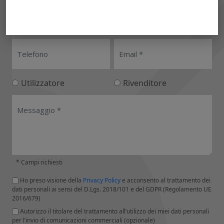
Utilizzatore
Rivenditore
* Campi richiesti
Ho preso visione della
Privacy Policy
e acconsento al trattamento dei
dati personali ai sensi del D.Lgs. 2018/101 e del GDPR (Regolamento UE
2016/679)
Autorizzo il titolare del trattamento all’utilizzo dei miei dati personali
per l’invio di comunicazioni commerciali (opzionale)