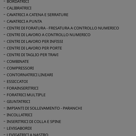
BORDATRICI
1 dx - 1 sx
Dimensioni d'ingombro per trasporto mm
CALIBRATRICI
2 Accostatori frontali pneumatici
4100 x 1500 x 2100 h
CAVATRICI A CATENA E SERRATURE
Gruppo di anubatura con doppio magazzino
Peso macchina kg 1400
CAVATRICI A PUNTA
per cerniere maschio e femmina - Diametro
Quadro elettrico kg 250
CENTRI DI FORATURA - FRESATURA A CONTROLLO NUMERICO
mm 14
CENTRI DI LAVORO A CONTROLLO NUMERICO
Inclinazione testa - 7 + 90 gradi
CENTRI DI LAVORO PER INFISSI
Dispositivo di avvitatura anuba a doppio
CENTRI DI LAVORO PER PORTE
stelo
CENTRI DI TAGLIO PER TRAVI
Prolunghe anteriori del piano macchina per
COMBINATE
lavorazioni di porte e finestre
COMPRESSORI
Controllo numerico CN 2: unità di controllo a
CONTORNATRICI LINEARI
ESSICCATOI
microprocessore - Display digitale con
FORAINSERITRICI
doppio campo visivo - Sistema operativo
FORATRICI MULTIPLE
Multitasking - Programmazione anubatura
GIUNTATRICI
manuale e automatica - Inserimento di anuba
IMPIANTI DI SOLLEVAMENTO - PARANCHI
semplici, doppie - Esecuzione passo passo
INCOLLATRICI
Potenza elettrica installata Kw 7,62
INSERITRICI DI COLLA E SPINE
Aria compressa 6-7 atm
LEVIGABORDI
Dimensioni d'ingombro macchina mm 4400
LEVIGATRICI A NASTRO