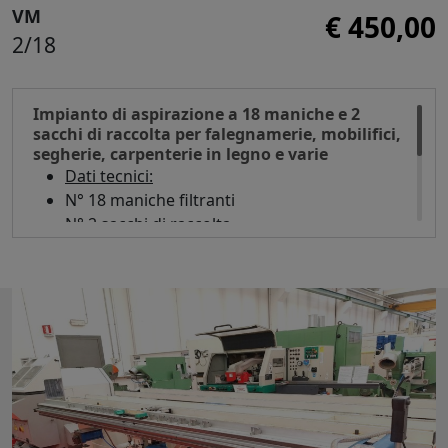
VM
€ 450,00
2/18
Impianto di aspirazione a 18 maniche e 2
sacchi di raccolta per falegnamerie, mobilifici,
segherie, carpenterie in legno e varie
Dati tecnici:
N° 18 maniche filtranti
N° 2 sacchi di raccolta
Motore Hp 7,5
Quadro elettrico
Dimensioni d'ingombro mm 2800 x 1200 x
3200 h
Peso kg 800