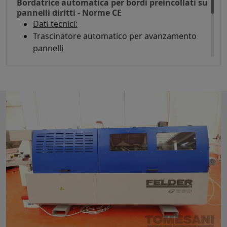
Bordatrice automatica per bordi preincollati su
pannelli diritti - Norme CE
Dati tecnici:
Trascinatore automatico per avanzamento
pannelli
Intestatore automatico per intestare il bordo
anteriormente e posteriormente
Refilatori automatici - Velocità giri/min 9000 -
frese diametro mm 70 Z=4
Spessore pannello min/max mm 10/50
Spessore bordi in rotolo mm 0,4-2,5
Altezza bordo min/max mm 12/52
Velocità avanzamento mt/min 5
Potenza totale 4 Kw
N° 2 bocche aspirazione diametro 60 mm
Dimensioni d'ingombro: mm 2100 x 700 x
1250 h
Peso kg 350