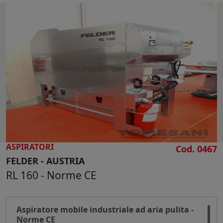
sistema operativo Windows XP - video colori -
Velocità spostamento 15 mt/min
tastiera alfanumerica - porta Usb -
Piano di lavoro mm 150 x 3800
interpolazione
N° 2 battute posteriori con posizionamento
Piano di lavoro con 3 pressori scorrevoli di
manuale
bloccaggio dei pezzi
N° 4 pressori posteriori a staffa con battute
Potenza installata Kw 12
di riferimento
Diametro bocca aspirazione mm 120
Battute laterali con posizionamento manuale
Aria compressa 7-8 bar
1 dx - 1 sx
Dimensioni d'ingombro per trasporto mm
2 Accostatori frontali pneumatici
4100 x 1500 x 2100 h
Gruppo di anubatura con doppio magazzino
Peso macchina kg 1400
per cerniere maschio e femmina - Diametro
Quadro elettrico kg 250
mm 14
ASPIRATORI
Cod. 0467
Inclinazione testa - 7 + 90 gradi
FELDER - AUSTRIA
Dispositivo di avvitatura anuba a doppio
RL 160 - Norme CE
stelo
Prolunghe anteriori del piano macchina per
lavorazioni di porte e finestre
Aspiratore mobile industriale ad aria pulita -
Controllo numerico CN 2: unità di controllo a
Norme CE