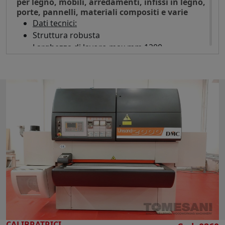
per legno, mobili, arredamenti, infissi in legno,
Altezza pannello mm 10/60
porte, pannelli, materiali compositi e varie
Potenza assorbita Kw 1,5
Dati tecnici:
Aria compressa 6 bar
Struttura robusta
Dimensioni d'ingombro mm 900 x 750
Larghezza di lavoro max mm 1200
x 1150 h
Altezza max di lavoro mm 170
Peso kg 10
Dimensione nastri mm 2200 x 1250
1° Gruppo Rullo Calibratore in gomma -
Diametro mm 220 - Staffe di pressione tenuta
pezzi regolabili - Motore Hp 20
2° Gruppo Tampone Finitore con pressione
regolabile - Motore Hp 10
Soffiatori pulizia nastri
Variatore velocità avanzamento tappeto da
3,5 a 17,5 mt/min
Piano a depressione - Motore Hp 7,5
Sollevamento automatico del piano
Posizionatore automatico del piano
N° 2 bocche aspirazione diametro mm 200
CALIBRATRICI