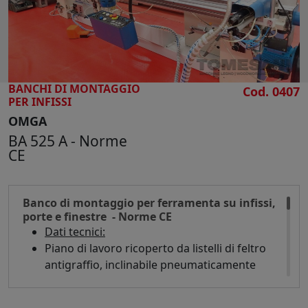
BANCHI DI MONTAGGIO
Cod. 0407
PER INFISSI
OMGA
BA 525 A - Norme
CE
Banco di montaggio per ferramenta su infissi,
porte e finestre - Norme CE
Dati tecnici:
Piano di lavoro ricoperto da listelli di feltro
antigraffio, inclinabile pneumaticamente
nella parte posteriore da 0° a 10° con
angolazioni intermedie