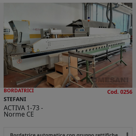
Altezza piano di lavoro mm 904
Lunghezza/larghezza min pannelli mm
190/65
Tappeto di avanzamento dentato ad alta
aderenza
Rulliera di supporto pannelli su tutta la
lunghezza della macchina
Composizione:
Gruppo incollaggio: Capacità vasca colla kg 1
- Potenza motore Kw 0,18
Gruppo intestatore: Potenza motore Kw 0,37
BORDATRICI
Cod. 0256
- Lama intestatore diametro mm 90 Z 20 -
STEFANI
Velocità rotazione lama giri/min 12000
ACTIVA 1-73 -
Gruppo refilatori sovrapposti: Potenza
Norme CE
motorI superiore e inferiore Kw 0,75 - Frese
in Vidia diametro mm 75 Z 4 - Velocità
rotazione frese 12000 giri/min
Bordatrice automatica con gruppo rettifiche