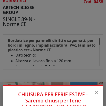
BORDATRICI
Cod. 0458
ARTECH BIESSE
GROUP
SINGLE 89-N -
Norme CE
Bordatrice per pannelli diritti e sagomati, per
bordi in legno, impiallacciatura, Pvc, laminato
plastico ecc - Norme CE
Dati tecnici:
Altezza di lavoro fino a 120 mm
Spessore bordo 0,4 - 3 mm
Raggio minimo curvatura 20 mm
Lunghezza minima pannello mm 300
Capacità vasca colla lt 3
Trascinatore motorizzato con velocità
CHIUSURA PER FERIE ESTIVE -
regolabile
Saremo chiusi per ferie
Estensione frontale per il supporto pannelli