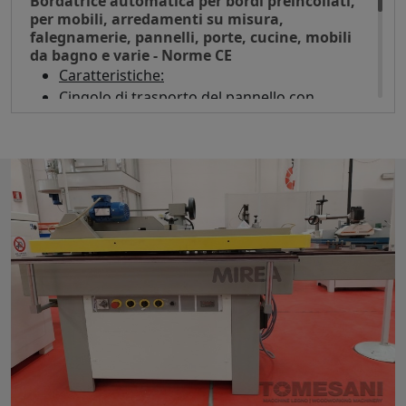
Bordatrice automatica per bordi preincollati,
raffreddante
per mobili, arredamenti su misura,
Altezza bordo mm 120
falegnamerie, pannelli, porte, cucine, mobili
Caricatore automatico dei bordi
da bagno e varie - Norme CE
Gruppo incollaggio universale con prefusore
Caratteristiche:
per colla poliuretanica e colla EVA - Sgancio
Cingolo di trasporto del pannello con
rapido vasca colla - Pressori ad asse
pressore con ruote diametro mm 70 con
controllato
scanalatura elicoidale che garantiscono un
Taglio bordo in rotolo 3 mm Pvc/Abs
avanzamento perfetto del pezzo da bordare
Banco pulizia vasca colla
Siffiante di alta potenza con filtro dell'aria
Gruppo intestatore a 2 motori inclinabili cad
Intestatore a cesoia ad aggancio e rincorsa
0,50 Kw - 12000 giri/min
con scarico automatico della parte eccedente
Gruppo refilatori inclinabili ad assi controllati
del bordo
- Motori Kw 1,1 - Giri/min 12000
Guida di ingresso regolabile con 4 battute di
Gruppo arrotondatore a 2 motori ad assi
regolazione dello spessore del bordo
controllati - Motori Kw 0,22 - Giri/min 12000
Gruppo raschiatore ad assi controllati
Dati tecnici:
Gruppo raschiacolla
Altezza pannello mm 10/40
Gruppo spazzole - Motori 0,18 Kw - Giri/min
Spessore max bordo mm 0,5/2
1400
Velocità motori refilatori giri/min 9000