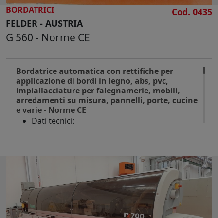
BORDATRICI
Cod. 0435
FELDER - AUSTRIA
G 560 - Norme CE
Bordatrice automatica con rettifiche per
applicazione di bordi in legno, abs, pvc,
impiallacciature per falegnamerie, mobili,
arredamenti su misura, pannelli, porte, cucine
e varie - Norme CE
Dati tecnici:
Spessore bordo mm 0,4-5
Altezza pannello min/max mm 10/60
Velocità avanzamento pezzo mt/min 9
Composizione:
Guida d'ingresso regolabile
Gruppo 2 rettifiche in entrata in diamante
per la perfetta rettifica del pannello