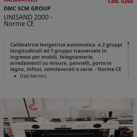
Cod. 0260
Pressione esercizio 7 bar
DMC SCM GROUP
Dimensioni d'ingombro mm 1900 x 1800 x
UNISAND 2000 -
2100 h
Norme CE
Peso kg 2500
Calibratrice levigatrice automatica a 2 gruppi
longitudinali ed 1 gruppo trasversale in
ingresso per mobili, falegnamerie,
arredamenti su misura, pannelli, porte in
legno, infissi, semilavorati e varie - Norme CE
Dati tecnici:
Larghezza max di lavoro mm 1350
Larghezza min di lavoro mm 52
Lunghezza minima mm 400
Altezza di lavoro min/max mm 4/170
Avanzamento tappeto con motovariatore di
velocità
Sviluppo nastri abrasivi longitudinali mm