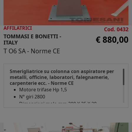
AFFILATRICI
Cod. 0432
TOMMASI E BONETTI -
€ 880,00
ITALY
T O6 SA - Norme CE
Smerigliatrice su colonna con aspiratore per
metalli, officine, laboratori, falegnamerie,
carpenterie ecc. - Norme CE
Motore trifase Hp 1,5
N° giri 2800
Dimensioni mole mm 200 X 25 X 20
Aspirazione Hp 0,5
Dimensioni d'ingombro mm 560 x 680 x 1000
h