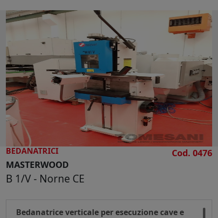
Composizione:
Carrello con avvitatore pneumatico
autoalimentato con caricatore Böllhoff ,
corsa di lavoro comandata da un cilindro
pneumatico con sistema di
inclusione/esclusione, regolazione in altezza
Fermi destri / sinistri per il posizionamento
dei fori altezza maniglia destra / sinistra
Unità di foratura con testina a 3 fusi per
l'esecuzione fori maniglia
Cesoia idraulica a comando pneumatico per il
taglio della ferramenta
BEDANATRICI
Cod. 0476
Dimensione piano di lavoro mm 3500 x 1230
MASTERWOOD
Altezza piano di lavoro mm 920
B 1/V - Norne CE
Dimensione massima di lavoro mm 2800 x
2450
Dimensione minima di lavoro mm 350
Bedanatrice verticale per esecuzione cave e
Aspiratore