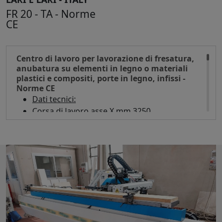
FR 20 - TA - Norme
CE
Centro di lavoro per lavorazione di fresatura,
anubatura su elementi in legno o materiali
plastici e compositi, porte in legno, infissi -
Norme CE
Dati tecnici:
Corsa di lavoro asse X mm 3250
Corsa di lavoro asse Y con fresa a 90 gradi
mm 130
Corsa di lavoro asse Z con fresa a 0 gradi mm
290
Corsa di lavoro asse Z con fresa a 90 gradi
mm 175
Velocità di lavoro asse X mt/min 40
Velocità di lavoro asse Y mt/min 30
Velocità di lavoro asse Z mt/min 30