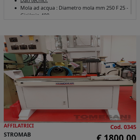
Dati tecnici:
Mola ad acqua : Diametro mola mm 250 F 25 -
Giri/min 400
Smerigliatrice : Diametro mola mm 150 F 16 -
Giri/min 2800
Motore trifase Kw 0,75
Dimensioni d'ingombro mm 700 x 450 x 1100
h
Peso kg 6
AFFILATRICI
Cod. 0345
STROMAB
€ 1800,00