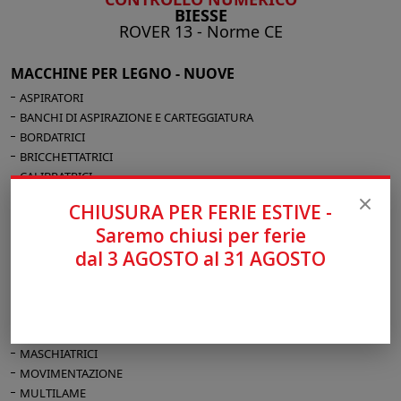
BIESSE
ROVER 13 - Norme CE
MACCHINE PER LEGNO - NUOVE
ASPIRATORI
BANCHI DI ASPIRAZIONE E CARTEGGIATURA
BORDATRICI
BRICCHETTATRICI
CALIBRATRICI
CARRELLI PER ESSICCATURA VERNICI
CHIUSURA PER FERIE ESTIVE -
COMBINATE
Saremo chiusi per ferie
FORATRICI MULTIPLE
dal 3 AGOSTO al 31 AGOSTO
GENERATORI ARIA CALDA
INCOLLATRICI
LEVIGATRICI A NASTRO
LEVIGATRICI UNIVERSALI PER BORDI DIRITTI E CURVI
MACINATORI
MASCHIATRICI
MOVIMENTAZIONE
MULTILAME