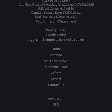
Fax +39 031 713437
Cod.Fisc. P.Iva e Nr.Iscr.Reg.Imp.Como 01765920135
R.E.A di Como N. 214830
Capitale Sociale Euro 67.600,00 i.v.
Mail: tomesani@tomesani.it
Pec: tomesani@legalmail.it
Privacy Policy
Cookie Policy
Aggiorna le impostazioni delle cookie
Home
Azienda
Macchine nuove
Macchine usate
Offerte
Servizi
Contact us
web design
SEO