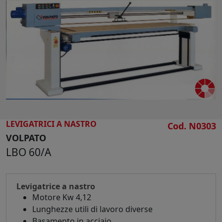
Larghezza nastro mm 150
Profondità collo d'oca mm 820
Altezza collo d'oca mm 180
Diametro pulegge mm 250
Peso macchina completa LS 2500 Kg 463
Peso macchina completa LS 3000 kg 485
LEVIGATRICI A NASTRO
Cod. N0303
VOLPATO
LBO 60/A
Levigatrice a nastro
Motore Kw 4,12
Lunghezze utili di lavoro diverse
Basamento in acciaio