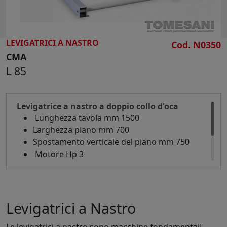
LEVIGATRICI A NASTRO
Cod. N0350
CMA
L 85
Levigatrice a nastro a doppio collo d'oca
Lunghezza tavola mm 1500
Larghezza piano mm 700
Spostamento verticale del piano mm 750
Motore Hp 3
Dimensioni d'ingombro mm 2550 x 1250 x
1550 h
Peso kg 330
Levigatrici a Nastro