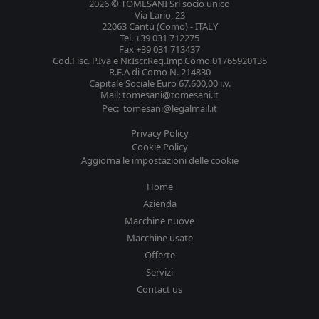
2026 © TOMESANI Srl socio unico
Via Lario, 23
22063 Cantù (Como) - ITALY
Tel. +39 031 712275
Fax +39 031 713437
Cod.Fisc. P.Iva e Nr.Iscr.Reg.Imp.Como 01765920135
R.E.A di Como N. 214830
Capitale Sociale Euro 67.600,00 i.v.
Mail: tomesani@tomesani.it
Pec: tomesani@legalmail.it
Privacy Policy
Cookie Policy
Aggiorna le impostazioni delle cookie
Home
Azienda
Macchine nuove
Macchine usate
Offerte
Servizi
Contact us