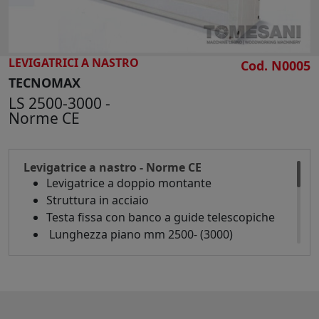
LEVIGATRICI A NASTRO
Cod. N0005
TECNOMAX
LS 2500-3000 -
Norme CE
Levigatrice a nastro - Norme CE
Levigatrice a doppio montante
Struttura in acciaio
Testa fissa con banco a guide telescopiche
Lunghezza piano mm 2500- (3000)
Larghezza piano mm 1100
Corsa verticale mm 580
Motore nastro 1 velocità con inversione Hp 4
Sviluppo nastro abrasivo mm 7100 - (8100)