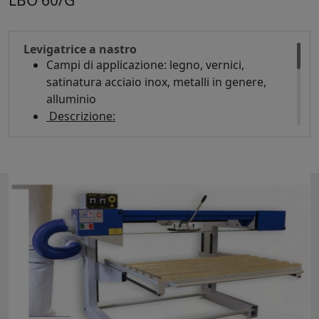
LBO 60/G
Levigatrice a nastro
Campi di applicazione: legno, vernici,
satinatura acciaio inox, metalli in genere,
alluminio
Descrizione:
levigatrice a nastro in ghisa completa di
Aspiratore
Soffiatore di aria rotativo
Luci al neon
Inversione nastro
Diametro pulegge mm 240
Corsa verticale mm 680
Motore nastro Hp 5,5
Llunghezza tavolo mm 3000
A richiesta mm 2500 - 3500 – 4000