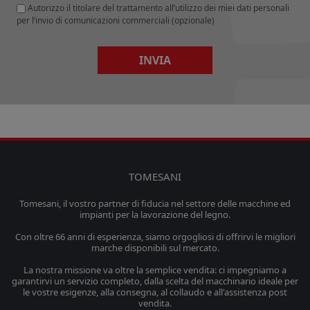
Autorizzo il titolare del trattamento all’utilizzo dei miei dati personali
per l’invio di comunicazioni commerciali (opzionale)
INVIA
TOMESANI
Tomesani, il vostro partner di fiducia nel settore delle macchine ed
impianti per la lavorazione del legno.
Con oltre 66 anni di esperienza, siamo orgogliosi di offrirvi le migliori
marche disponibili sul mercato.
La nostra missione va oltre la semplice vendita: ci impegniamo a
garantirvi un servizio completo, dalla scelta del macchinario ideale per
le vostre esigenze, alla consegna, al collaudo e all'assistenza post
vendita.