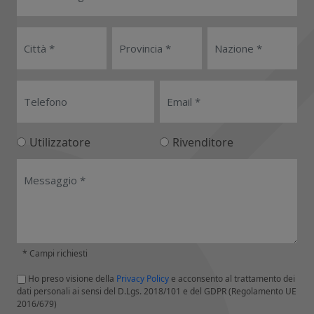
Utilizzatore
Rivenditore
* Campi richiesti
Ho preso visione della
Privacy Policy
e acconsento al trattamento dei
dati personali ai sensi del D.Lgs. 2018/101 e del GDPR (Regolamento UE
2016/679)