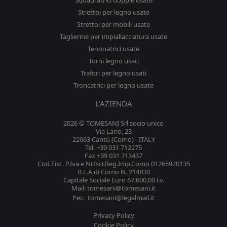
Squadratrici doppie usate
Strettoi per legno usate
Strettoi per mobili usate
Taglierine per impiallacciatura usate
Tenonatrici usate
Torni legno usati
Trafori per legno usati
Troncatrici per legno usate
L'AZIENDA
2026 © TOMESANI Srl socio unico
Via Lario, 23
22063 Cantù (Como) - ITALY
Tel. +39 031 712275
Fax +39 031 713437
Cod.Fisc. P.Iva e Nr.Iscr.Reg.Imp.Como 01765920135
R.E.A di Como N. 214830
Capitale Sociale Euro 67.600,00 i.v.
Mail: tomesani@tomesani.it
Pec: tomesani@legalmail.it
Privacy Policy
Cookie Policy