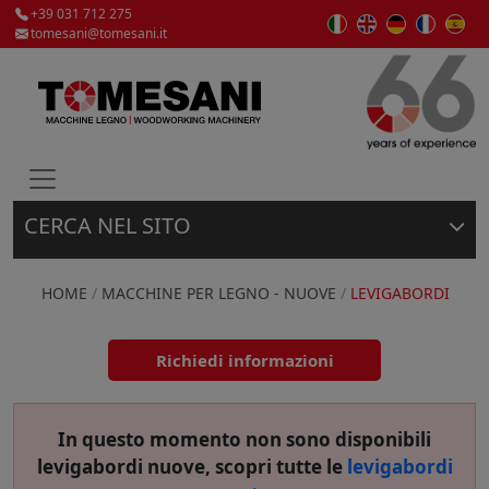
+39 031 712 275
tomesani@tomesani.it
CERCA NEL SITO
Macchine per la lavorazione del legno e materie
plastiche, nuove e usate delle migliori marche.
HOME
/
MACCHINE PER LEGNO - NUOVE
/
LEVIGABORDI
Usato
Richiedi informazioni
Nuovo
In questo momento non sono disponibili
levigabordi
nuove, scopri tutte le
levigabordi