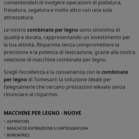
Il sollevamento e l’inclinazione del gruppo con
consentendoti di svolgere operazioni di piallatura,
comodi volantini garantiscono la semplicità di
fresatura, segatura e molto altro con una sola
impostazione tra diverse lavorazioni
attrezzatura.
SICUREZZA
Ricca dotazione di dispositivi di sicurezza a
Le nostre
combinate per legno
sono sinonimo di
norma CE, come la protezione all’albero toupie
qualità e durata, rappresentando un investimento per
per eseguire sagomature e lavorazioni su profili
la tua attività. Risparmia senza compromettere la
curvi. La lavorazione alla pialla è molto agevole
grazie ai piani a filo di grandi dimensioni
precisione e la potenza di lavorazione, grazie alla nostra
Scopri l'albero pialla
selezione di macchine combinate per legno.
Xylent
, disponibile su questa macchina.
Scegli l'eccellenza e la convenienza con le
combinate
per legno
di Tomesani: la soluzione ideale per
Dati tecnici
falegnamerie che cercano prestazioni elevate senza
Larghezza utile di lavoro (pialla a spessore)
rinunciare al risparmio.
mm 410
Lunghezza totale dei piani a filo mm 1800
Diametro max. lama sega con incisore
MACCHINE PER LEGNO - NUOVE
montato mm 315
ASPIRATORI
Sporgenza max. lama sega dal piano a
BANCHI DI ASPIRAZIONE E CARTEGGIATURA
90°/45° mm 100/78
BORDATRICI