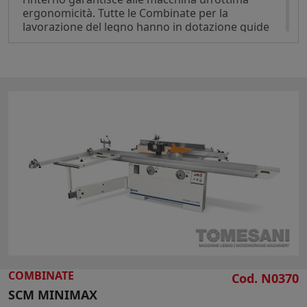
ergonomicità. Tutte le Combinate per la
lavorazione del legno hanno in dotazione guide
in estruso anodizzato con supporto e bloccaggio
rapido, e un efficiente sistema di traino per la
pialla, caratterisctiche che rendono queste
macchine molto pratiche da usare in qualsiasi
lavorazione.
FLESSIBILITA'
Massima flessibilità nell’utilizzo delle frese, con il
gruppo toupie dotato di più velocità. Le macchine
hanno in dotazione una cuffia toupie, registrabile
micrometricamente, utile per lavorazioni di
profilatura. Agevoli sono le lavorazioni di
tenonatura (opzionale), grazie al carro in
alluminio e alla velocità dedicata.
PRECISIONE
Un gruppo sega inclinabile, con un carro
scorrevole a filo lama per una migliore precisione
di taglio in alluminio anodizzato, sono solo alcune
delle dotazioni di serie delle Combinate per la
COMBINATE
Cod. N0370
lavorazione del legno Minimax.
SCM MINIMAX
Il sollevamento e l’inclinazione del gruppo con