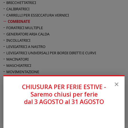
Larghezza di taglio alla guida parallela mm
BRICCHETTATRICI
900
CALIBRATRICI
CARRELLI PER ESSICCATURA VERNICI
Lunghezza utile dell’albero toupie mm 100
COMBINATE
Diametro max. dell'utensile a profilare mm
FORATRICI MULTIPLE
210
GENERATORI ARIA CALDA
Velocità di rotazione albero toupie (a 50 Hz)
INCOLLATRICI
giri/min 3500/7000/10.000
LEVIGATRICI A NASTRO
Potenza motori trifase a partire da kW/Hz 5
LEVIGATRICI UNIVERSALI PER BORDI DIRITTI E CURVI
(6) / 50 (60)
MACINATORI
MASCHIATRICI
MOVIMENTAZIONE
MULTILAME
PIALLE A FILO
CHIUSURA PER FERIE ESTIVE -
PIALLE A FILO E SPESSORE
Saremo chiusi per ferie
PIALLE A SPESSORE
dal 3 AGOSTO al 31 AGOSTO
RADIALI
SCORNICIATRICI
SEGHE A NASTRO
SEGHE CIRCOLARI