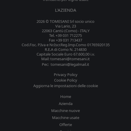
L'AZIENDA
2026 © TOMESANI Srl socio unico
Via Lario, 23
22063 Cantù (Como) - ITALY
Tel. +39 031 712275
Fax +39 031 713437
Cod.Fisc. P.Iva e Nr.Iscr.Reg.Imp.Como 01765920135
R.E.A di Como N. 214830
Capitale Sociale Euro 67.600,00 i.v.
Mail: tomesani@tomesani.it
Pec: tomesani@legalmail.it
Privacy Policy
Cookie Policy
Aggiorna le impostazioni delle cookie
Home
Azienda
Macchine nuove
Macchine usate
Offerte