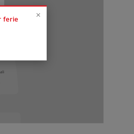
 ferie
ali
i