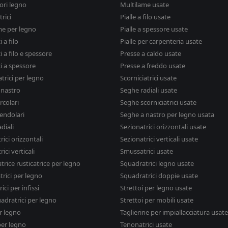
ori legno
Multilame usate
rici
Pialle a filo usate
me per legno
Pialle a spessore usate
i a filo
Pialle per carpenteria usate
ci a filo e spessore
Presse a caldo usate
ci a spessore
Presse a freddo usate
atrici per legno
Scorniciatrici usate
 nastro
Seghe radiali usate
rcolari
Seghe scorniciatrici usate
endolari
Seghe a nastro per legno usata
diali
Sezionatrici orizzontali usate
rici orizzontali
Sezionatrici verticali usate
ici verticali
Smussatrici usate
trice rusticatrice per legno
Squadratrici legno usate
rici per legno
Squadratrici doppie usate
ici per infissi
Strettoi per legno usate
adratrici per legno
Strettoi per mobili usate
r legno
Taglierine per impiallacciatura usate
per legno
Tenonatrici usate