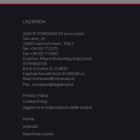
L'AZIENDA
2026 © TOMESANI Srl socio unico
Via Lario, 23
22063 Cantù (Como) - ITALY
Tel. +39 031 712275
Fax +39 031 713437
Cod.Fisc. P.Iva e Nr.Iscr.Reg.Imp.Como
01765920135
R.E.A di Como N. 214830
Capitale Sociale Euro 67.600,00 i.v.
Mail: tomesani@tomesani.it
Pec: tomesani@legalmail.it
Privacy Policy
Cookie Policy
Aggiorna le impostazioni delle cookie
Home
Azienda
Macchine nuove