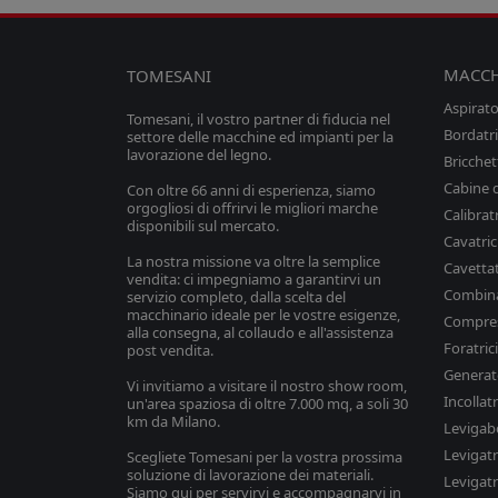
MACCH
TOMESANI
Aspirator
Tomesani, il vostro partner di fiducia nel
Bordatri
settore delle macchine ed impianti per la
lavorazione del legno.
Bricchet
Cabine d
Con oltre 66 anni di esperienza, siamo
orgogliosi di offrirvi le migliori marche
Calibrat
disponibili sul mercato.
Cavatric
La nostra missione va oltre la semplice
Cavettat
vendita: ci impegniamo a garantirvi un
Combina
servizio completo, dalla scelta del
macchinario ideale per le vostre esigenze,
Compres
alla consegna, al collaudo e all'assistenza
Foratric
post vendita.
Generato
Vi invitiamo a visitare il nostro show room,
Incollat
un'area spaziosa di oltre 7.000 mq, a soli 30
km da Milano.
Levigab
Levigatr
Scegliete Tomesani per la vostra prossima
soluzione di lavorazione dei materiali.
Levigatr
Siamo qui per servirvi e accompagnarvi in