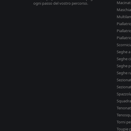
Macinat
ogni passo del vostro percorso.
Maschiat
Multila
Piallatric
Piallatri
Piallatri
Scornici
Seghe a
Seghe ci
Seghe p
Seghe ra
Sezionat
Sezionatr
Spazzola
Squadrat
Tenonatr
Tenosqu
Torni pe
Toupie 