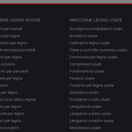
INE LEGNO NUOVE
MACCHINE LEGNO USATE
i per trucioli
Avvolgitrici e imballatrici usate
ci per legno
Bordatrici usate
tatrici per legno
Calibratrici legno usate
i verniciatura mobili
Frese a controllo numerico usate
rici per legno
Combinate per legno usate
i a punta
Compressori usati
rici per persiane
Forainseritrici usate
te per legno
Foratrici usate
sori
Fresatrici per legno usate
i per legno
Giuntatrici usate
ri aria calda a legna
Incollatrici a rullo usate
rici per legno
Levigabordi usate
ordi per legno
Levigatrici a disco usate
ici per legno
Levigatrici a nastro usate
ici a nastro
Maschiatrici usate