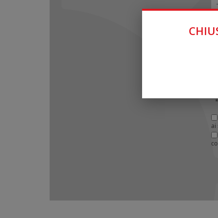
CHIUS
*
ai
co