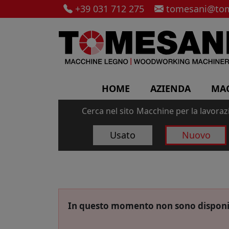
+39 031 712 275
tomesani@tom
HOME
AZIENDA
MA
Cerca nel sito
Macchine per la lavorazi
Usato
Nuovo
In questo momento non sono disponi