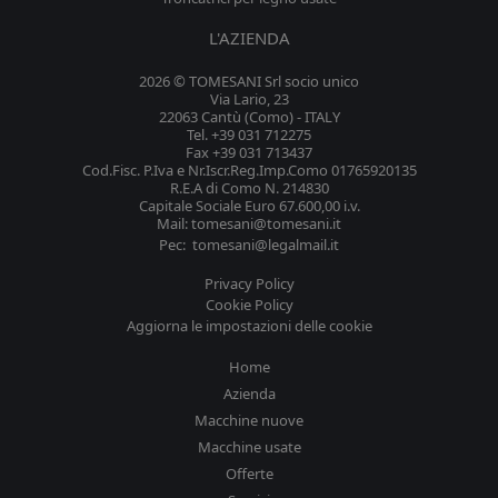
L'AZIENDA
2026 © TOMESANI Srl socio unico
Via Lario, 23
22063 Cantù (Como) - ITALY
Tel. +39 031 712275
Fax +39 031 713437
Cod.Fisc. P.Iva e Nr.Iscr.Reg.Imp.Como 01765920135
R.E.A di Como N. 214830
Capitale Sociale Euro 67.600,00 i.v.
Mail: tomesani@tomesani.it
Pec: tomesani@legalmail.it
Privacy Policy
Cookie Policy
Aggiorna le impostazioni delle cookie
Home
Azienda
Macchine nuove
Macchine usate
Offerte