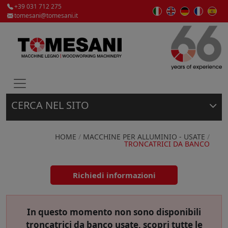
+39 031 712 275
tomesani@tomesani.it
CERCA NEL SITO
Macchine per la lavorazione del legno e materie
plastiche, nuove e usate delle migliori marche.
HOME
/
MACCHINE PER ALLUMINIO - USATE
/
TRONCATRICI DA BANCO
Usato
Richiedi informazioni
Nuovo
In questo momento non sono disponibili
troncatrici da banco
usate, scopri tutte le