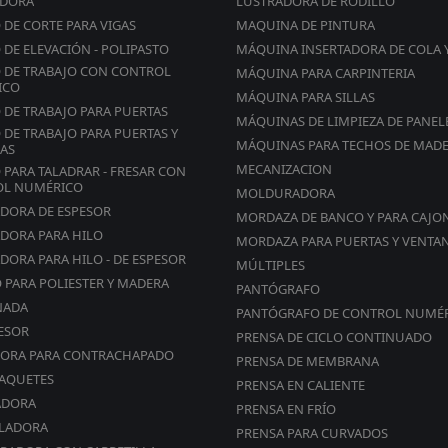
ADORA
LUSTRADORA DE RODILLO
 DE CORTE PARA VIGAS
MAQUINA DE PINTURA
 DE ELEVACIÓN - POLIPASTO
MÁQUINA INSERTADORA DE COLA 
 DE TRABAJO CON CONTROL
MÁQUINA PARA CARPINTERIA
ICO
MÁQUINA PARA SILLAS
 DE TRABAJO PARA PUERTAS
MÁQUINAS DE LIMPIEZA DE PANEL
 DE TRABAJO PARA PUERTAS Y
MÁQUINAS PARA TECHOS DE MAD
AS
MECANIZACION
 PARA TALADRAR - FRESAR CON
OL NUMÉRICO
MOLDURADORA
ADORA DE ESPESOR
MORDAZA DE BANCO Y PARA CAJO
ADORA PARA HILO
MORDAZA PARA PUERTAS Y VENTA
DORA PARA HILO - DE ESPESOR
MÚLTIPLES
O PARA POLIESTER Y MADERA
PANTÓGRAFO
NADA
PANTÓGRAFO DE CONTROL NUMÉ
ESOR
PRENSA DE CICLO CONTINUADO
ORA PARA CONTRACHAPADO
PRENSA DE MEMBRANA
AQUETES
PRENSA EN CALIENTE
ADORA
PRENSA EN FRÍO
LADORA
PRENSA PARA CURVADOS