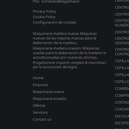
CANTE
Pec: tomesani@legalmail.it
CENTRO
Privacy Policy
CENTRO
Cookie Policy
CENTRO
Configuración de cookies
NUMÉR
CENTRO
Maquinaria madera nueva: Máquinas
nuevas de las mejores marcas para la
CENTRO
elaboración de la madera..
VENTAN
Maquinaria madera ocasión: Máquinas
CENTRO
usadas para la elaboración de la madera re-
CONTR
acondicionadas por nuestras oficinas.
CEPILL
Progettazione impianti completi di macchinari
per la lavorazione del legno.
CEPILL
CEPILLA
Home
CEPILL
Empresa
COMBI
Maquinaria nueva
COMPR
Maquinaria ocasión
CORTAD
Ofertas
CORTAP
Servicios
ENCOL
Contact us
ESCOPE