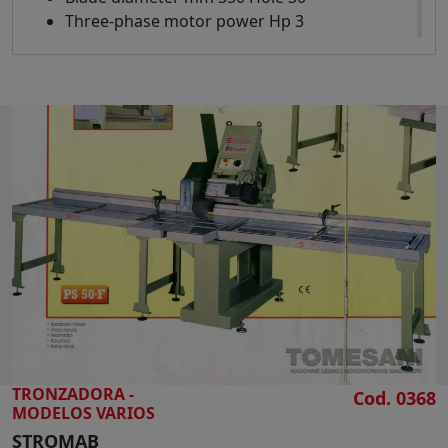
Three-phase motor power Hp 3
Swivelling table +/- 45 degrees
Cutting height mm 120
Suction mouth diameter mm 70
Lateral reference mark
Overall dimensions mm 700 x 600 x 600 h
Weight kg 40
TRONZADORA -
Cod. 0368
MODELOS VARIOS
STROMAB