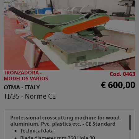
Base con aspiración
Dimensiones totales: 800 x 600 x 1500 h mm
Peso 110 kg
TRONZADORA -
Cod. 0463
MODELOS VARIOS
€ 600,00
OTMA - ITALY
TI/35 - Norme CE
Professional crosscutting machine for wood,
aluminium, Pvc, plastics etc. - CE Standard
Technical data
Blade diameter mm 350 Hole 30