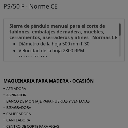
PS/50 F - Norme CE
Sierra de péndulo manual para el corte de
tablones, embalajes de madera, muebles,
cerramientos, aserraderos y afines - Normas CE
Diámetro de la hoja 500 mm F 30
Velocidad de la hoja 2800 RPM
Motor 7,5 HP
Capacidad de tronzado 510 mm
Profundidad de corte 145 mm
Avance manual
MAQUINARIA PARA MADERA - OCASIÓN
Banco de rodillos de entrada 2000 mm
AFILADORA
Banco de rodillos de salida 2000 mm
ASPIRADOR
Diámetro de la boca de aspiración 150 mm
BANCO DE MONTAJE PARA PUERTAS Y VENTANAS
Peso 350 kg
BISAGRADORA
CALIBRADORA
CANTEADORA
CENTRO DE CORTE PARA VIGAS