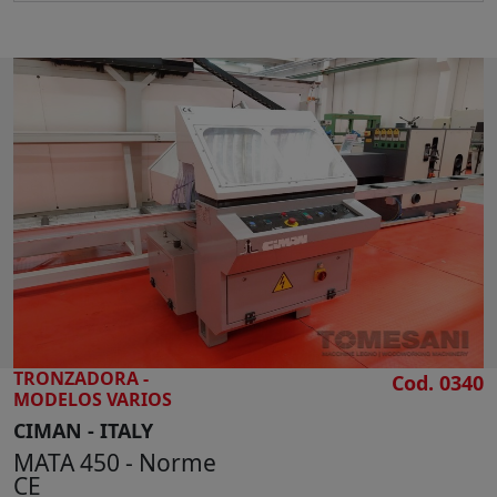
Motor 7,5 Hp
Capacidad de tronzado 510 mm
Profundidad de corte 145 mm
Avance manual
Diámetro de la boca de aspiración 150 mm
Banco de rodillos de entrada 2000 mm
Banco de rodillos de salida 2000 mm
Peso kg 350
TRONZADORA -
Cod. 0340
MODELOS VARIOS
CIMAN - ITALY
MATA 450 - Norme
CE