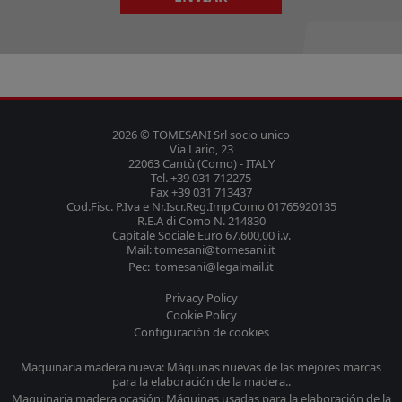
2026 © TOMESANI Srl socio unico
Via Lario, 23
22063 Cantù (Como) - ITALY
Tel. +39 031 712275
Fax +39 031 713437
Cod.Fisc. P.Iva e Nr.Iscr.Reg.Imp.Como 01765920135
R.E.A di Como N. 214830
Capitale Sociale Euro 67.600,00 i.v.
Mail: tomesani@tomesani.it
Pec: tomesani@legalmail.it
Privacy Policy
Cookie Policy
Configuración de cookies
Maquinaria madera nueva: Máquinas nuevas de las mejores marcas
para la elaboración de la madera..
Maquinaria madera ocasión: Máquinas usadas para la elaboración de la