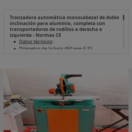
Tronzadora automática monocabezal de doble
inclinación para aluminio, completa con
transportadores de rodillos a derecha e
izquierda - Normas CE
Datos técnicos
:
Diámetro de la hoja 450 mm F 32
Motor 3 HP - 2800 RPM
Dimensiones de corte: a 90 grados 90 x 190
mm - a 45 grados 90 x 125 mm
El bloqueo del perfil, la lubricación y el
avance de la hoja son neumáticos
Doble rotación de los cabezales a +/- 22,5°,
45° y 90 grados, obtenida mediante un
cilindro neumático
El avance de corte es regulable mediante
freno de aceite
Completa con base y 2 bancos laterales de 3