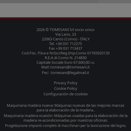
2026 © TOMESANI Srl socio unico
Via Lario, 23
22063 Cantù (Como) - ITALY
Tel. +39 031 712275
Fax +39 031 713437
Cod.Fisc. P.Iva e Nr.Iscr.Reg.Imp.Como 01765920135
R.E.A di Como N. 214830
Capitale Sociale Euro 67.600,00 i.v.
Mail: tomesani@tomesani.it
Pec: tomesani@legalmail.it
Privacy Policy
Cookie Policy
Configuración de cookies
Maquinaria madera nueva: Máquinas nuevas de las mejores marcas
para la elaboración de la madera..
Maquinaria madera ocasión: Máquinas usadas para la elaboración de la
madera re-acondicionadas por nuestras oficinas.
Progettazione impianti completi di macchinari per la lavorazione del legno.