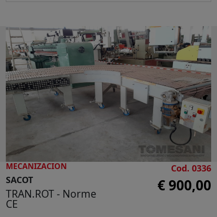
Anchura máx. del panel 1300 mm
Alimentación de panel mediante cinta
motorizada
Ruedas de maniobra
Dimensiones totales de la máquina mm
4100 x 2200 x 1000 h
Dimensiones totales para el transporte mm
4100 x 2200 x 2700 h - kg 1200 + palé mm
1800 x 1200 x 1000 h - 400 kg
MECANIZACION
Cod. 0336
SACOT
€ 900,00
TRAN.ROT - Norme
CE