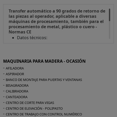
Transfer automático a 90 grados de retorno de
las piezas al operador, aplicable a diversas
máquinas de procesamiento, también para el
procesamiento de metal, plástico o cuero -
Normas CE
Datos técnicos
:
Anchura máx. del panel 1300 mm
Avance del panel mediante cinta motorizada
Ruedas de maniobra
MAQUINARIA PARA MADERA - OCASIÓN
Dimensiones totales de la máquina: 3400 x
AFILADORA
2300 x 1000 h mm
ASPIRADOR
Peso 270 kg
BANCO DE MONTAJE PARA PUERTAS Y VENTANAS
BISAGRADORA
CALIBRADORA
CANTEADORA
CENTRO DE CORTE PARA VIGAS
CENTRO DE ELEVACIÓN - POLIPASTO
CENTRO DE TRABAJO CON CONTROL NUMÉRICO