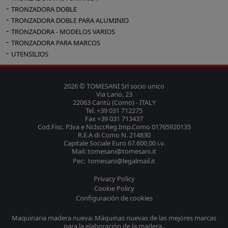
TRONZADORA DOBLE
TRONZADORA DOBLE PARA ALUMINIO
TRONZADORA - MODELOS VARIOS
TRONZADORA PARA MARCOS
UTENSILIOS
2026 © TOMESANI Srl socio unico
Via Lario, 23
22063 Cantù (Como) - ITALY
Tel. +39 031 712275
Fax +39 031 713437
Cod.Fisc. P.Iva e Nr.Iscr.Reg.Imp.Como 01765920135
R.E.A di Como N. 214830
Capitale Sociale Euro 67.600,00 i.v.
Mail: tomesani@tomesani.it
Pec: tomesani@legalmail.it
Privacy Policy
Cookie Policy
Configuración de cookies
Maquinaria madera nueva: Máquinas nuevas de las mejores marcas
para la elaboración de la madera..