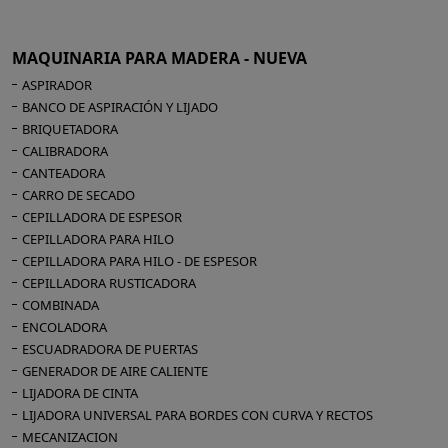
4 chuck speeds rpm 570/1000/1850/2500
tape drive with morse taper n. 2
Ball bearing centre with morse tape n.2
MAQUINARIA PARA MADERA - NUEVA
Face plate diameter mm 130
ASPIRADOR
net weight of complete machine kg 185
BANCO DE ASPIRACIÓN Y LIJADO
ground base kg 38
BRIQUETADORA
copying group with rest 53
CALIBRADORA
CANTEADORA
Macchina equipped with copying device: max
CARRO DE SECADO
working lenght mm 1120
CEPILLADORA DE ESPESOR
max diameter mm 200
CEPILLADORA PARA HILO
equipped with mobile rest :
CEPILLADORA PARA HILO - DE ESPESOR
max working lenght mm 1070
CEPILLADORA RUSTICADORA
max diameter max mm 80
COMBINADA
Standard equipment : rigid base - holder for
ENCOLADORA
tool
ESCUADRADORA DE PUERTAS
GENERADOR DE AIRE CALIENTE
LIJADORA DE CINTA
LIJADORA UNIVERSAL PARA BORDES CON CURVA Y RECTOS
MECANIZACION