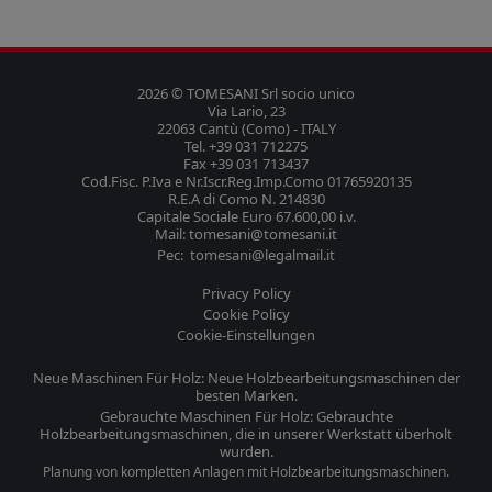
2026 © TOMESANI Srl socio unico
Via Lario, 23
22063 Cantù (Como) - ITALY
Tel. +39 031 712275
Fax +39 031 713437
Cod.Fisc. P.Iva e Nr.Iscr.Reg.Imp.Como 01765920135
R.E.A di Como N. 214830
Capitale Sociale Euro 67.600,00 i.v.
Mail: tomesani@tomesani.it
Pec: tomesani@legalmail.it
Privacy Policy
Cookie Policy
Cookie-Einstellungen
Neue Maschinen Für Holz: Neue Holzbearbeitungsmaschinen der
besten Marken.
Gebrauchte Maschinen Für Holz: Gebrauchte
Holzbearbeitungsmaschinen, die in unserer Werkstatt überholt
wurden.
Planung von kompletten Anlagen mit Holzbearbeitungsmaschinen.