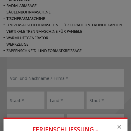
RADIALARMSÄGE
SÄULENBOHRMASCHINE
TISCHFRÄSMASCHINE
UNIVERSALSCHLEIFMASCHINE FÜR GERADE UND RUNDE KANTEN
VERTIKALE TRENNMASCHINE FÜR PANEELE
WARMLUFTGENERATOR
WERKZEUGE
ZAPFENSCHNEID- UND FORMATKREISSÄGE
FERIENSCHLIESSUNG –