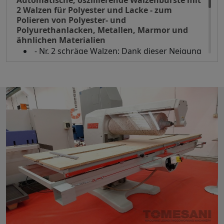
Automatische, oszillierende Walzenbürste mit
2 Walzen für Polyester und Lacke - zum
Polieren von Polyester- und
Polyurethanlacken, Metallen, Marmor und
ähnlichen Materialien
- Nr. 2 schräge Walzen: Dank dieser Neigung
sorgen die rotierenden Bürsten durch ihre
Oszillation für ein perfektes Polieren der
behandelten Oberflächen
- „REVERSE"-System, das Inversionen auch
bei schweren Materialien wie Marmor,
Holzplatten usw. abschwächt.
- Länge der 2 Walzen mm 1300
- Walzendurchmesser mm 300
- Nutzbare Arbeitslänge mm 4300
- Nutzarbeitsbreite 1300 mm
- Max Höhe der Platten 120 mm
- Motor PS 15 x 2
- Arbeitstischhöhe von 950 mm bis 1180 mm
- Durchmesser Saugöffnungen 200 mm