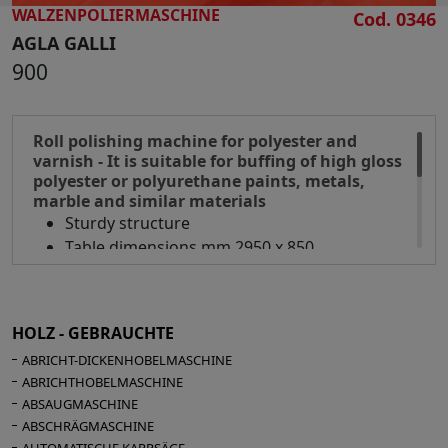
- Außenabmessungen mm 5000 x 2350 x
WALZENPOLIERMASCHINE
Cod. 0346
1750 H
AGLA GALLI
- Gewicht 2500 kg
900
Roll polishing machine for polyester and
varnish - It is suitable for buffing of high gloss
polyester or polyurethane paints, metals,
marble and similar materials
Sturdy structure
Table dimensions mm 2950 x 850
Working width mm 900
Working height mm 700
Brush diameter mm 300
HOLZ - GEBRAUCHTE
Motor Hp 10
ABRICHT-DICKENHOBELMASCHINE
Automatic table lifting
ABRICHTHOBELMASCHINE
Overall dimensions mm 3100 x 1750 x 1650 h
ABSAUGMASCHINE
ABSCHRÄGMASCHINE