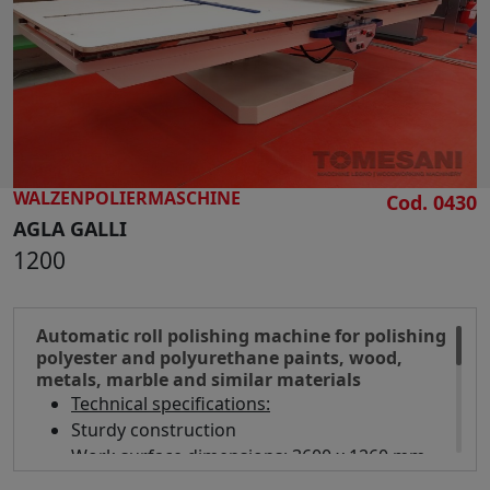
SUCHE
WALZENPOLIERMASCHINE
Cod. 0430
AGLA GALLI
1200
Automatic roll polishing machine for polishing
polyester and polyurethane paints, wood,
metals, marble and similar materials
Technical specifications:
Sturdy construction
Work surface dimensions: 3600 x 1260 mm
Working width 1200 mm