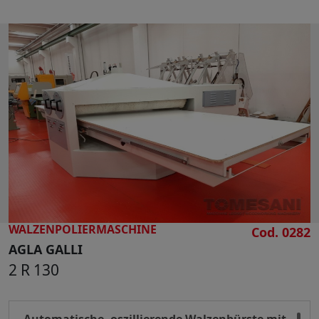
Working height 300 mm
Brush diameter 350 mm
Motor 15 Hp
Automatic work surface lifting
2 workpiece clamps
Overall dimensions mm 3600 x 2180 x 1650 h
Weight kg 1700
WALZENPOLIERMASCHINE
Cod. 0282
AGLA GALLI
2 R 130