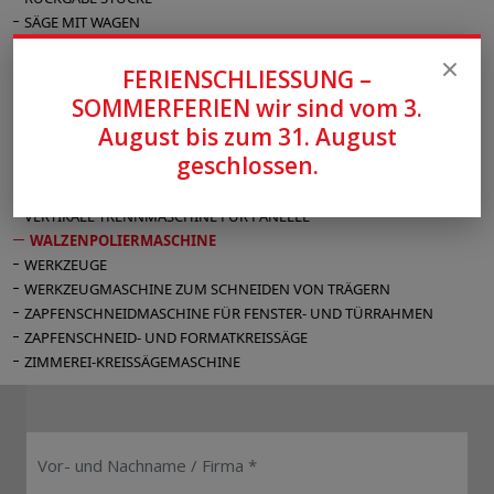
SÄGE MIT WAGEN
SÄULENBOHRMASCHINE
SCHLEIFMASCHINE
FERIENSCHLIESSUNG –
SCHLEIFMASCHINE FÜR LACKE
SOMMERFERIEN wir sind vom 3.
STEMMMASCHINE
August bis zum 31. August
TISCHFRÄSMASCHINE
geschlossen.
TROCKNUNGSANLAGE
UNIVERSALSCHLEIFMASCHINE FÜR GERADE UND RUNDE KANTEN
VERTIKALE TRENNMASCHINE FÜR PANEELE
WALZENPOLIERMASCHINE
WERKZEUGE
WERKZEUGMASCHINE ZUM SCHNEIDEN VON TRÄGERN
ZAPFENSCHNEIDMASCHINE FÜR FENSTER- UND TÜRRAHMEN
ZAPFENSCHNEID- UND FORMATKREISSÄGE
ZIMMEREI-KREISSÄGEMASCHINE