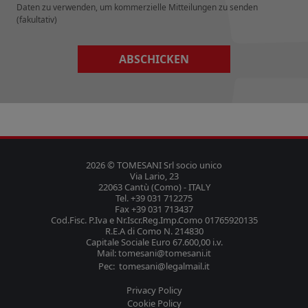
Daten zu verwenden, um kommerzielle Mitteilungen zu senden
(fakultativ)
ABSCHICKEN
2026 © TOMESANI Srl socio unico
Via Lario, 23
22063 Cantù (Como) - ITALY
Tel. +39 031 712275
Fax +39 031 713437
Cod.Fisc. P.Iva e Nr.Iscr.Reg.Imp.Como 01765920135
R.E.A di Como N. 214830
Capitale Sociale Euro 67.600,00 i.v.
Mail: tomesani@tomesani.it
Pec: tomesani@legalmail.it
Privacy Policy
Cookie Policy